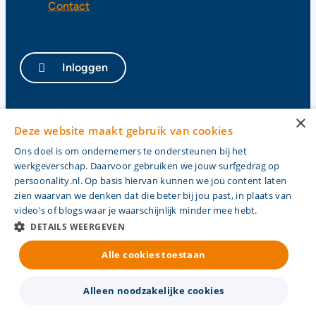
Contact
Inloggen
×
Privacy
Deze website maakt gebruik van cookies
Cookies
Ons doel is om ondernemers te ondersteunen bij het
Algemene voorwaarden
werkgeverschap. Daarvoor gebruiken we jouw surfgedrag op
Cao
persoonality.nl. Op basis hiervan kunnen we jou content laten
zien waarvan we denken dat die beter bij jou past, in plaats van
video's of blogs waar je waarschijnlijk minder mee hebt.
DETAILS WEERGEVEN
Alle cookies toestaan
Alleen noodzakelijke cookies