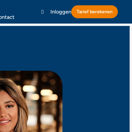
Inloggen
Tarief berekenen
ontact