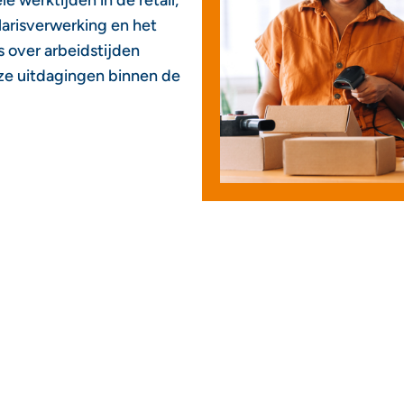
e werktijden in de retail,
larisverwerking en het
 over arbeidstijden
eze uitdagingen binnen de