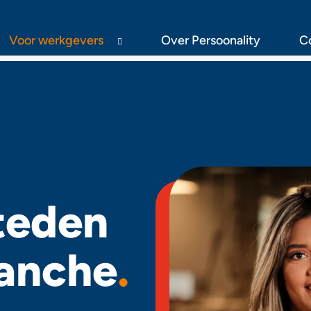
Voor werkgevers
Over Persoonality
C
teden
ranche
.