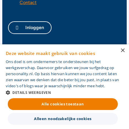
Contact
Inloggen
×
Privacy
Deze website maakt gebruik van cookies
Cookies
Ons doel is om ondernemers te ondersteunen bij het
Algemene voorwaarden
werkgeverschap. Daarvoor gebruiken we jouw surfgedrag op
Cao
persoonality.nl. Op basis hiervan kunnen we jou content laten
zien waarvan we denken dat die beter bij jou past, in plaats van
video's of blogs waar je waarschijnlijk minder mee hebt.
DETAILS WEERGEVEN
Alle cookies toestaan
Alleen noodzakelijke cookies