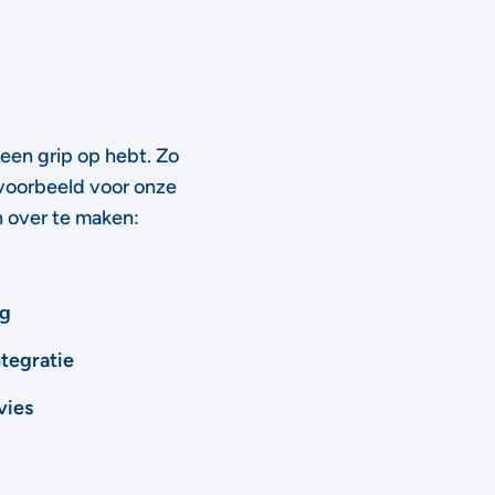
geen grip op hebt. Zo
voorbeeld voor onze
n over te maken:
ag
ntegratie
vies