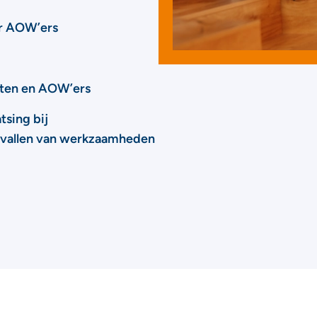
or AOW’ers
enten en AOW’ers
tsing bij
gvallen van werkzaamheden