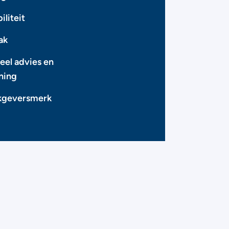
iliteit
ak
eel advies en
ning
kgeversmerk