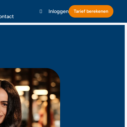
Inloggen
Tarief berekenen
ontact