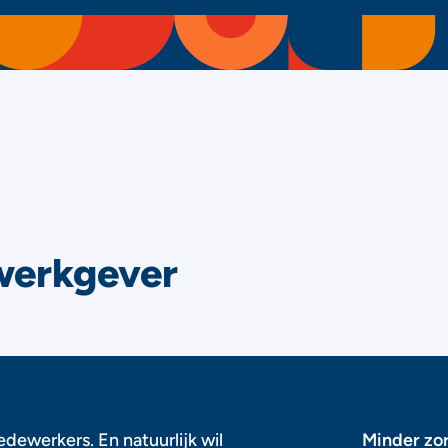
werkgever
dewerkers. En natuurlijk wil
Minder zo