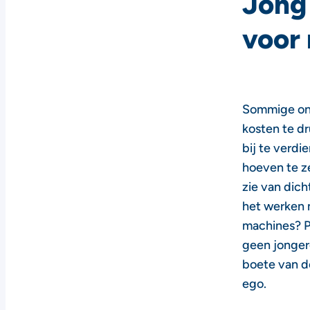
Jong 
voor 
Sommige on
kosten te dr
bij te verdi
hoeven te ze
zie van dich
het werken m
machines? P
geen jongere
boete van de
ego.