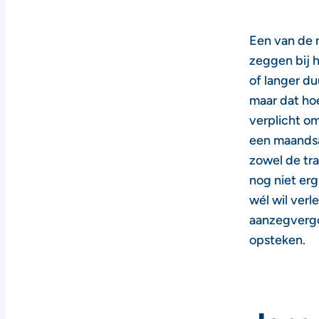
Een van de 
zeggen bij h
of langer du
maar dat hoe
verplicht o
een maandsal
zowel de tra
nog niet er
wél wil verl
aanzegvergo
opsteken.