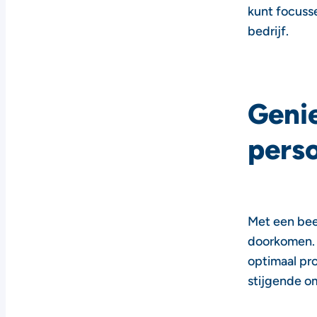
kunt focuss
bedrijf.
Genie
perso
Met een beet
doorkomen. 
optimaal pro
stijgende om