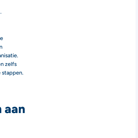
.
je
n
nisatie.
n zelfs
e stappen.
n aan