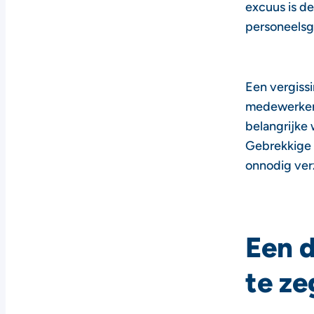
excuus is d
personeelsge
Een vergissi
medewerker 
belangrijke 
Gebrekkige c
onnodig verz
Een d
te z