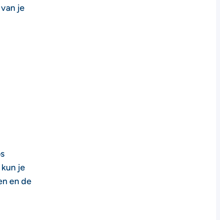
van je
os
 kun je
en en de