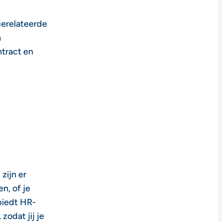
gerelateerde
n
tract en
zijn er
n, of je
biedt HR-
zodat jij je