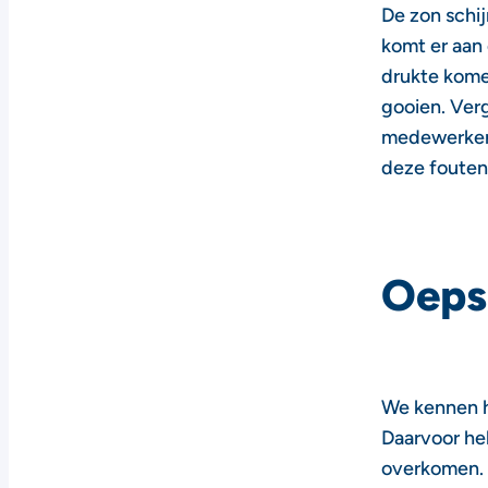
De zon schij
komt er aan
drukte kome
gooien. Ver
medewerkers,
deze fouten
Oeps
We kennen h
Daarvoor heb
overkomen. 