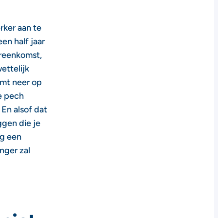
ker aan te
en half jaar
ereenkomst,
ettelijk
omt neer op
je pech
En alsof dat
ggen die je
og een
nger zal