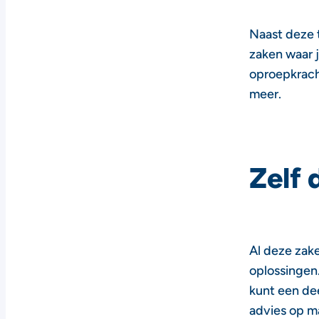
Naast deze 
zaken waar j
oproepkrach
meer.
Zelf 
Al deze zake
oplossingen
kunt een dee
advies op ma