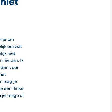
 niet
nier om
elijk om wat
lijk niet
 hieraan. Ik
elden voor
 met
an mag je
je een flinke
 je imago of