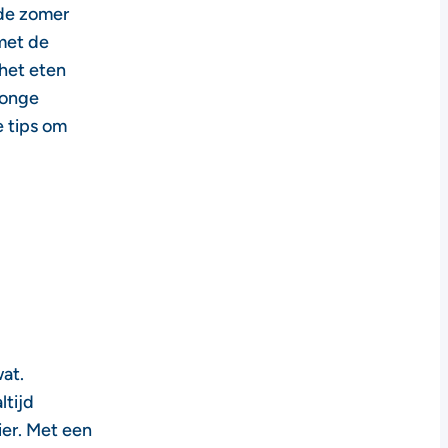
 de zomer
met de
het eten
jonge
e tips om
at.
ltijd
ier. Met een