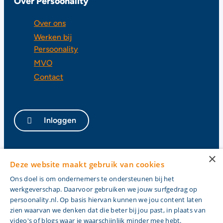
Over Persoonality
Over ons
Werken bij
Persoonality
MVO
Contact
Inloggen
×
Privacy
Deze website maakt gebruik van cookies
Cookies
Ons doel is om ondernemers te ondersteunen bij het
Algemene voorwaarden
werkgeverschap. Daarvoor gebruiken we jouw surfgedrag op
Cao
persoonality.nl. Op basis hiervan kunnen we jou content laten
zien waarvan we denken dat die beter bij jou past, in plaats van
video's of blogs waar je waarschijnlijk minder mee hebt.